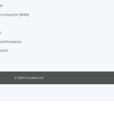
tz
rrufsrecht (WRB)
m
setzhinweise
recht
© D&H Schubert UG